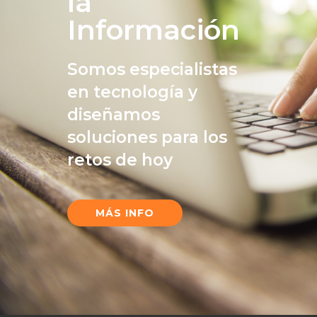
la
Información
Somos especialistas
en tecnología y
diseñamos
soluciones para los
retos de hoy
MÁS INFO