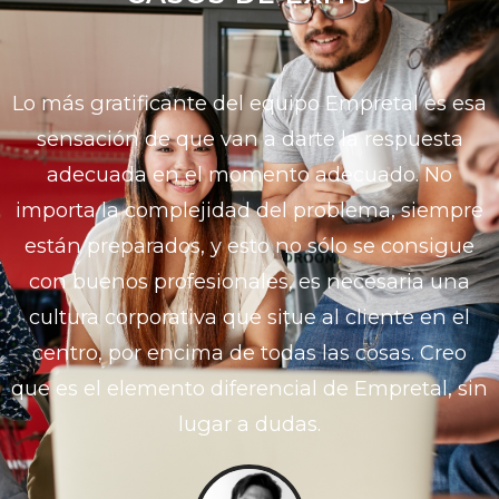
Lo más gratificante del equipo Empretal es esa
sensación de que van a darte la respuesta
adecuada en el momento adecuado. No
importa la complejidad del problema, siempre
están preparados, y esto no sólo se consigue
con buenos profesionales, es necesaria una
cultura corporativa que situe al cliente en el
centro, por encima de todas las cosas. Creo
que es el elemento diferencial de Empretal, sin
lugar a dudas.