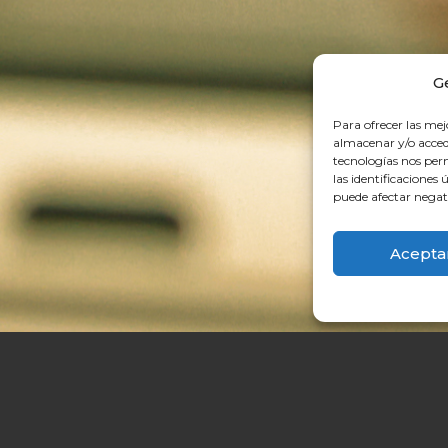
G
Para ofrecer las mej
almacenar y/o accede
tecnologías nos pe
las identificaciones 
puede afectar negati
Acepta